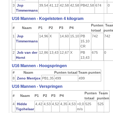
3
Jop
39,54
41,12
42,58
42,58
PB
42,58
674
0
Timmermans
U16 Mannen - Kogelstoten 4 kilogram
Punten
Tea
#
Naam
P1
P2
P3
P4
totaal
punt
1
Jop
14,96
X
14,60
15,10
PB
742
742
Timmermans
15,10
CR
2
Job van der
12,86
13,43
12,67
X
PB
675
0
Horst
1
3,43
U16 Mannen - Hoogspringen
#
Naam
Punten totaal
Team punten
8
Zeno Mentjox
PB
1,35
499
499
U16 Mannen - Verspringen
Punten
Team
#
Naam
P1
P2
P3
P4
totaal
punten
4
Hidde
4,42
4,53
4,52
4,35
4,53
+0,0
525
525
Tigchelaar
m/s