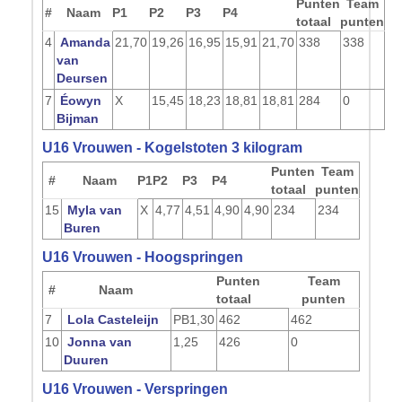
Punten
Team
#
Naam
P1
P2
P3
P4
totaal
punten
4
Amanda
21,70
19,26
16,95
15,91
21,70
338
338
van
Deursen
7
Éowyn
X
15,45
18,23
18,81
18,81
284
0
Bijman
U16 Vrouwen - Kogelstoten 3 kilogram
Punten
Team
#
Naam
P1
P2
P3
P4
totaal
punten
15
Myla van
X
4,77
4,51
4,90
4,90
234
234
Buren
U16 Vrouwen - Hoogspringen
Punten
Team
#
Naam
totaal
punten
7
Lola Casteleijn
PB
1,30
462
462
10
Jonna van
1,25
426
0
Duuren
U16 Vrouwen - Verspringen