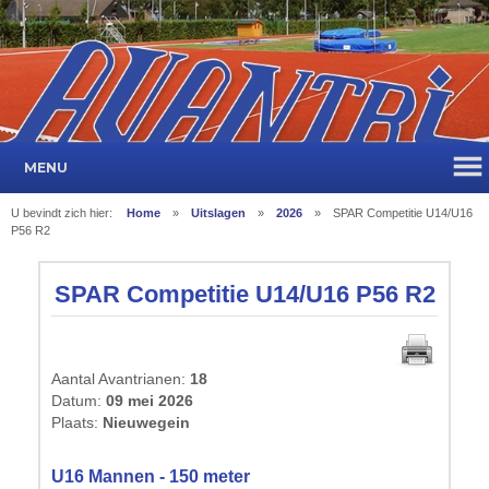
MENU
U bevindt zich hier:
Home
»
Uitslagen
»
2026
»
SPAR Competitie U14/U16
P56 R2
SPAR Competitie U14/U16 P56 R2
Aantal Avantrianen:
18
Datum:
09 mei 2026
Plaats:
Nieuwegein
U16 Mannen - 150 meter