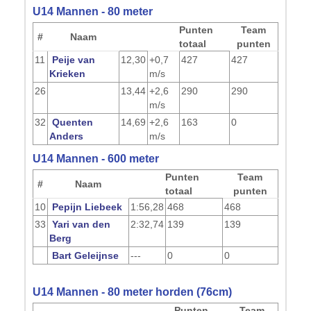
U14 Mannen - 80 meter
Punten
Team
#
Naam
totaal
punten
11
Peije van
12,30
+0,7
427
427
Krieken
m/s
26
13,44
+2,6
290
290
m/s
32
Quenten
14,69
+2,6
163
0
Anders
m/s
U14 Mannen - 600 meter
Punten
Team
#
Naam
totaal
punten
10
Pepijn Liebeek
1:56,28
468
468
33
Yari van den
2:32,74
139
139
Berg
Bart Geleijnse
---
0
0
U14 Mannen - 80 meter horden (76cm)
Punten
Team