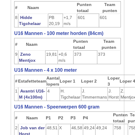
Punten
Team
#
Naam
totaal
punten
8
Hidde
PB
+1,7
601
601
Tigchelaar
20,19
m/s
U16 Mannen - 100 meter horden (84cm)
Punten
Team
#
Naam
totaal
punten
9
Zeno
19,81
+0,6
373
373
Mentjox
m/s
U16 Mannen - 4 x 100 meter
Aantal
Loper
#
Estafetteteam
Loper 1
Loper 2
Loper 
lopers
3
1
Avantri U16-
4
H.
J.
J.
Z.
M (4x100m)
Tigchelaar
Timmermans
Horst
Mentjo
U16 Mannen - Speerwerpen 600 gram
Punten
T
#
Naam
P1
P2
P3
P4
totaal
pu
2
Job van der
48,51
X
46,58
49,24
49,24
758
75
Horst