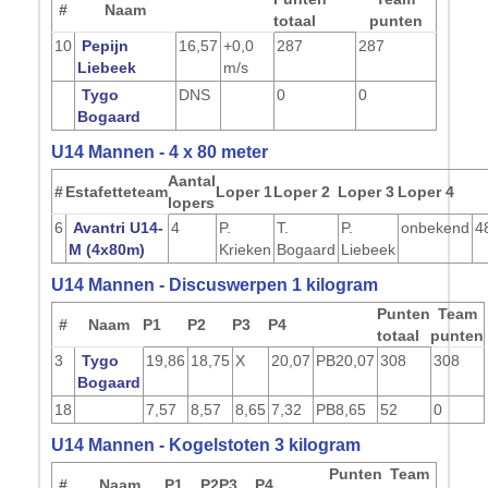
#
Naam
totaal
punten
10
Pepijn
16,57
+0,0
287
287
Liebeek
m/s
Tygo
DNS
0
0
Bogaard
U14 Mannen - 4 x 80 meter
Aantal
#
Estafetteteam
Loper 1
Loper 2
Loper 3
Loper 4
lopers
6
Avantri U14-
4
P.
T.
P.
onbekend
4
M (4x80m)
Krieken
Bogaard
Liebeek
U14 Mannen - Discuswerpen 1 kilogram
Punten
Team
#
Naam
P1
P2
P3
P4
totaal
punten
3
Tygo
19,86
18,75
X
20,07
PB
20,07
308
308
Bogaard
18
7,57
8,57
8,65
7,32
PB
8,65
52
0
U14 Mannen - Kogelstoten 3 kilogram
Punten
Team
#
Naam
P1
P2
P3
P4