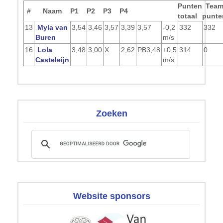
Punten
Tea
#
Naam
P1
P2
P3
P4
totaal
punte
13
Myla van
3,54
3,46
3,57
3,39
3,57
-0,2
332
332
Buren
m/s
16
Lola
3,48
3,00
X
2,62
PB
3,48
+0,5
314
0
Casteleijn
m/s
Zoeken
Website sponsors