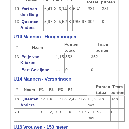
totaal
punten
10
Yari van
6,41
X
6,14
X
6,41
331
331
den Berg
13
Quenten
5,97
X
5,52
X
PB
5,97
304
0
Anders
U14 Mannen - Hoogspringen
Punten
Team
#
Naam
totaal
punten
13
Peije van
1,15
352
352
Krieken
Bart Geleijnse
---
0
0
U14 Mannen - Verspringen
Punten
Team
#
Naam
P1
P2
P3
P4
totaal
punten
18
Quenten
2,49
X
2,65
2,42
2,65
+1,3
148
148
Anders
m/s
20
X
2,17
X
X
2,17
-1,1
52
0
m/s
U16 Vrouwen - 150 meter