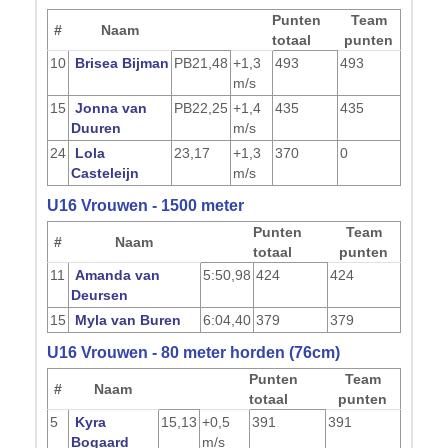
Punten
Team
#
Naam
totaal
punten
10
Brisea Bijman
PB
21,48
+1,3
493
493
m/s
15
Jonna van
PB
22,25
+1,4
435
435
Duuren
m/s
24
Lola
23,17
+1,3
370
0
Casteleijn
m/s
U16 Vrouwen - 1500 meter
Punten
Team
#
Naam
totaal
punten
11
Amanda van
5:50,98
424
424
Deursen
15
Myla van Buren
6:04,40
379
379
U16 Vrouwen - 80 meter horden (76cm)
Punten
Team
#
Naam
totaal
punten
5
Kyra
15,13
+0,5
391
391
Bogaard
m/s