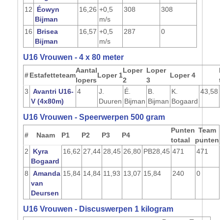
12
Éowyn
16,26
+0,5
308
308
Bijman
m/s
16
Brisea
16,57
+0,5
287
0
Bijman
m/s
U16 Vrouwen - 4 x 80 meter
Aantal
Loper
Loper
#
Estafetteteam
Loper 1
Loper 4
lopers
2
3
3
Avantri U16-
4
J.
É.
B.
K.
43,58
V (4x80m)
Duuren
Bijman
Bijman
Bogaard
U16 Vrouwen - Speerwerpen 500 gram
Punten
Team
#
Naam
P1
P2
P3
P4
totaal
punten
2
Kyra
16,62
27,44
28,45
26,80
PB
28,45
471
471
Bogaard
8
Amanda
15,84
14,84
11,93
13,07
15,84
240
0
van
Deursen
U16 Vrouwen - Discuswerpen 1 kilogram