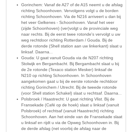
Gorinchem: Vanaf de A27 of de A15 neemt u de afslag
richting Schoonhoven. Vervolgens volgt u de borden
richting Schoonhoven. Via de N216 arriveert u dan bij
het veer Gelkenes - Schoonhoven. Vanaf het veer
(zijde Schoonhoven) (ver)volgt u de provinciale weg
naar rechts. Bij de eerst twee rotonde's vervolgt u uw
weg rechtdoor richting Rotterdam / Gouda. Bij de
derde rotonde (Shell station aan uw linkerkant) slaat u
linksaf. Daarna...
Gouda: U gaat vanuit Gouda via de N207 richting
Stolwijk en Bergambacht. Bij Bergambacht slaat u bij
de 2e rotonde (Texaco station Mesker) linksaf de
N210 op richting Schoonhoven. In Schoonhoven
aangekomen gaat u bij de eerste rotonde rechtdoor
richting Gorinchem / Utrecht. Bij de tweede rotonde
(voor Shell station Schakel) slaat u rechtsaf. Daarna...
Polsbroek / Haastrecht: U gaat richting Vlist. Bij de
Fransekade (Café op de hoek) slaat u linksaf (vanuit
Polsbroek) of rechtsaf (vanuit Haastrecht) richting
Schoonhoven. Aan het einde van de Fransekade slaat
u linksaf en rijdt u via de Opweg Schoonhoven in. Bij
de derde afslag (net voorbij de afslag naar de