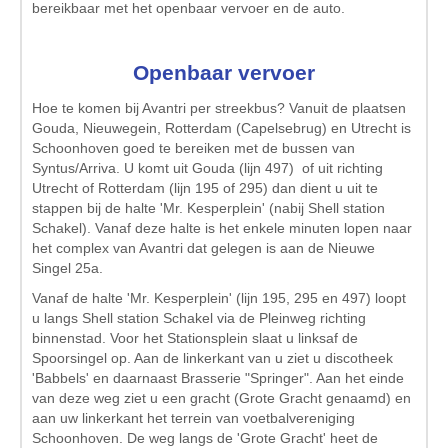
bereikbaar met het openbaar vervoer en de auto.
Openbaar vervoer
Hoe te komen bij Avantri per streekbus? Vanuit de plaatsen
Gouda, Nieuwegein, Rotterdam (Capelsebrug) en Utrecht is
Schoonhoven goed te bereiken met de bussen van
Syntus/Arriva. U komt uit Gouda (lijn 497) of uit richting
Utrecht of Rotterdam (lijn 195 of 295) dan dient u uit te
stappen bij de halte 'Mr. Kesperplein' (nabij Shell station
Schakel). Vanaf deze halte is het enkele minuten lopen naar
het complex van Avantri dat gelegen is aan de Nieuwe
Singel 25a.
Vanaf de halte 'Mr. Kesperplein' (lijn 195, 295 en 497) loopt
u langs Shell station Schakel via de Pleinweg richting
binnenstad. Voor het Stationsplein slaat u linksaf de
Spoorsingel op. Aan de linkerkant van u ziet u discotheek
'Babbels' en daarnaast Brasserie "Springer". Aan het einde
van deze weg ziet u een gracht (Grote Gracht genaamd) en
aan uw linkerkant het terrein van voetbalvereniging
Schoonhoven. De weg langs de 'Grote Gracht' heet de