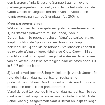
een kruispunt (links Brasserie Springer) aan en tevens
parkeergelegenheid. Te voet gaat u langs het water van de
Grote Gracht en langs de terreinen van de voetbal- en
tennisvereniging naar de Stormbaan (ca 250m).
Meer parkeerterreinen:
Wat verder van de baan gelegen grote parkeerterreinen zijn:
1) Kerkstraat
(rouwcentrum Linquenda). Vanuit
Bergambacht 1e rotonde rechtsaf. Vanaf de parkeerplaats
loopt u richting de Spoorstraat en deze straat loopt u
helemaal uit. Bij een kleine rotonde (Stationsplein) neemt u
de tweede afslag en loopt richting de Grote Gracht. Bij de
gracht aangekomen gaat u langs het water en de terreinen
van de voetbal- en tennisvereniging naar de Stormbaan. Dit
is 5 á 7 minuten lopen.
2) Lopikerhof
(achter Schep Makelaardij): vanuit Utrecht 2e
rotonde linksaf, daarna rechtsaf en rechts is het
parkeerterrein. Vanuit Gouda neemt u de 4e ronde, daarna
rechtsaf en rechts is het parkeerterrein.
Vanaf de pont 1e rotonde linksaf en daarna rechtsaf. Te voet
gaat u rechtsaf langs het water van de Grote Gracht. Bij de
Scheluwebrug aangekomen slaat u linksaf en loopt zo langs