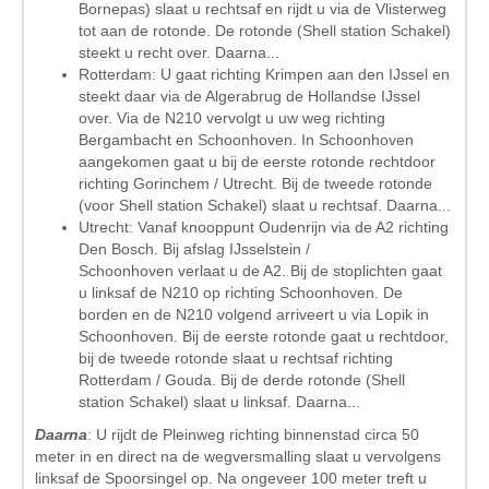
Bornepas) slaat u rechtsaf en rijdt u via de Vlisterweg
tot aan de rotonde. De rotonde (Shell station Schakel)
steekt u recht over. Daarna...
Rotterdam: U gaat richting Krimpen aan den IJssel en
steekt daar via de Algerabrug de Hollandse IJssel
over. Via de N210 vervolgt u uw weg richting
Bergambacht en Schoonhoven. In Schoonhoven
aangekomen gaat u bij de eerste rotonde rechtdoor
richting Gorinchem / Utrecht. Bij de tweede rotonde
(voor Shell station Schakel) slaat u rechtsaf. Daarna...
Utrecht: Vanaf knooppunt Oudenrijn via de A2 richting
Den Bosch. Bij afslag IJsselstein /
Schoonhoven verlaat u de A2. Bij de stoplichten gaat
u linksaf de N210 op richting Schoonhoven. De
borden en de N210 volgend arriveert u via Lopik in
Schoonhoven. Bij de eerste rotonde gaat u rechtdoor,
bij de tweede rotonde slaat u rechtsaf richting
Rotterdam / Gouda. Bij de derde rotonde (Shell
station Schakel) slaat u linksaf. Daarna...
Daarna
: U rijdt de Pleinweg richting binnenstad circa 50
meter in en direct na de wegversmalling slaat u vervolgens
linksaf de Spoorsingel op. Na ongeveer 100 meter treft u