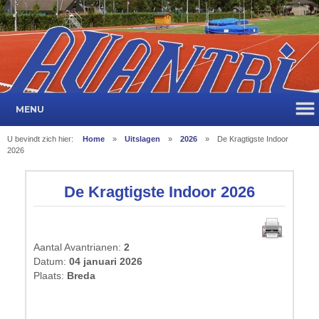
MENU
U bevindt zich hier:
Home
»
Uitslagen
»
2026
»
De Kragtigste Indoor
2026
De Kragtigste Indoor 2026
Aantal Avantrianen:
2
Datum:
04 januari 2026
Plaats:
Breda