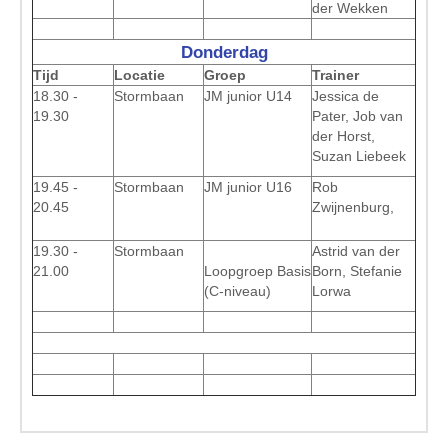
der Wekken
Donderdag
Tijd
Locatie
Groep
Trainer
18.30 -
Stormbaan
JM junior U14
Jessica de
19.30
Pater, Job van
der Horst,
Suzan Liebeek
19.45 -
Stormbaan
JM junior U16
Rob
20.45
Zwijnenburg,
19.30 -
Stormbaan
Astrid van der
21.00
Loopgroep Basis
Born, Stefanie
(C-niveau)
Lorwa