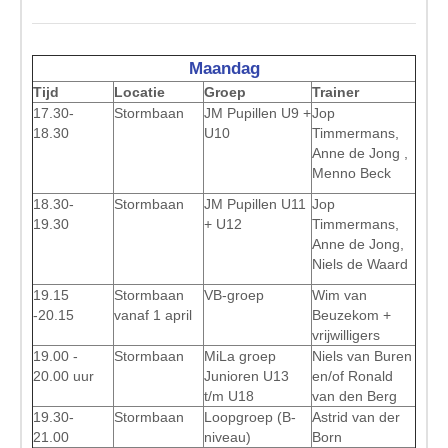
Maandag
Tijd
Locatie
Groep
Trainer
17.30-
Stormbaan
JM Pupillen U9 +
Jop
18.30
U10
Timmermans,
Anne de Jong ,
Menno Beck
18.30-
Stormbaan
JM Pupillen U11
Jop
19.30
+ U12
Timmermans,
Anne de Jong,
Niels de Waard
19.15
Stormbaan
VB-groep
Wim van
-20.15
vanaf 1 april
Beuzekom +
vrijwilligers
19.00 -
Stormbaan
MiLa groep
Niels van Buren
20.00 uur
Junioren U13
en/of Ronald
t/m U18
van den Berg
19.30-
Stormbaan
Loopgroep (B-
Astrid van der
21.00
niveau)
Born