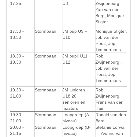
17.25
U8
Zwijnenburg
Yari van den
Berg, Monique
Stigter
17.30 -
Stormbaan
JM pup U9 +
Monique Stigter,
18.30
U10
Job van der
Horst, Jop
Timmermans
18.30 -
Stormbaan
JM pupil U11 +
Rob
19.30
U12
Zwijnenburg ,
Job van der
Horst, Jop
Timmermans
19.30 -
Stormbaan
JM junioren
Rob
21.00
U18,20
Zwijnenburg,
senioren en
Frans van der
masters
Ham
19.30 -
Stormbaan
Loopgroep (A-
Ronald van den
21.00
niveau)
Berg
20.00 -
Stormbaan
Loopgroep (B-
Stefanie Lorwa
21.15
niveau)
Yvonne van