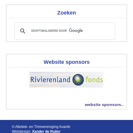
Zoeken
Website sponsors
website sponsors..
© Atletiek- en Trimvereniging Avantri
Webdesign:
Xander de Ruiter