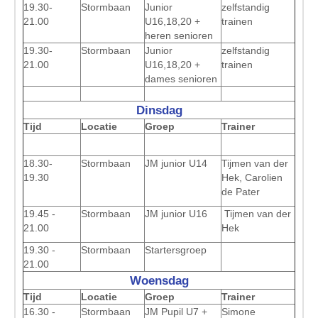
19.30-
Stormbaan
Junior
zelfstandig
21.00
U16,18,20 +
trainen
heren senioren
19.30-
Stormbaan
Junior
zelfstandig
21.00
U16,18,20 +
trainen
dames senioren
Dinsdag
Tijd
Locatie
Groep
Trainer
18.30-
Stormbaan
J
M junior U14
Tijmen van der
19.30
Hek, Carolien
de Pater
19.45 -
Stormbaan
JM junior U16
Tijmen van der
21.00
Hek
19.30 -
Stormbaan
Startersgroep
21.00
Woensdag
Tijd
Locatie
Groep
Trainer
16.30 -
Stormbaan
JM Pupil U7 +
Simone