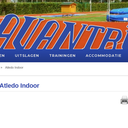
EN
UITSLAGEN
TRAININGEN
ACCOMMODATIE
»
Atledo Indoor
Atledo Indoor