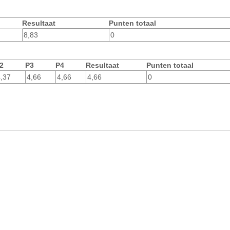
Resultaat
Punten totaal
8,83
0
2
P3
P4
Resultaat
Punten totaal
,37
4,66
4,66
4,66
0