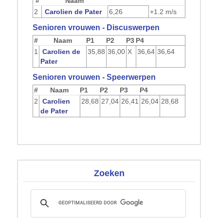
#
Naam
2
Carolien de Pater
6,26
+1.2 m/s
Senioren vrouwen - Discuswerpen
#
Naam
P1
P2
P3
P4
1
Carolien de
35,88
36,00
X
36,64
36,64
Pater
Senioren vrouwen - Speerwerpen
#
Naam
P1
P2
P3
P4
2
Carolien
28,68
27,04
26,41
26,04
28,68
de Pater
Zoeken