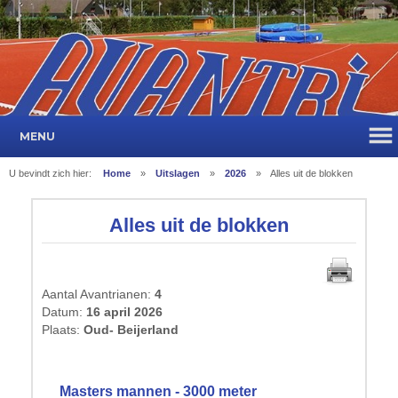
MENU
U bevindt zich hier:
Home
»
Uitslagen
»
2026
»
Alles uit de blokken
Alles uit de blokken
Aantal Avantrianen:
4
Datum:
16 april 2026
Plaats:
Oud- Beijerland
Masters mannen - 3000 meter