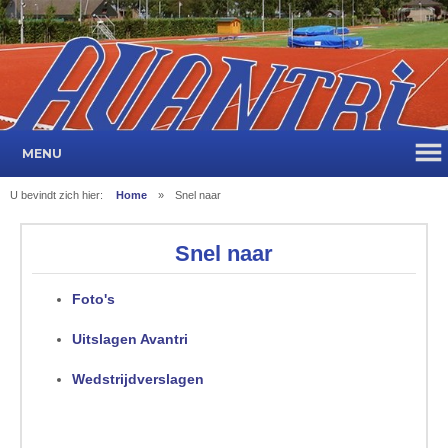
MENU
U bevindt zich hier:
Home
»
Snel naar
Snel naar
Foto's
Uitslagen Avantri
Wedstrijdverslagen