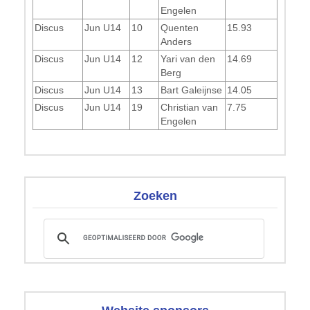
Engelen
Discus
Jun U14
10
Quenten
15.93
Anders
Discus
Jun U14
12
Yari van den
14.69
Berg
Discus
Jun U14
13
Bart Galeijnse
14.05
Discus
Jun U14
19
Christian van
7.75
Engelen
Zoeken