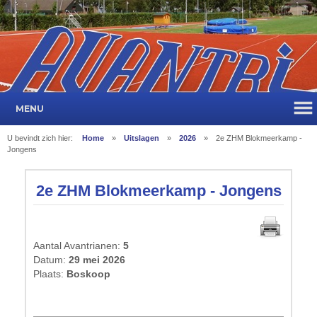
MENU
U bevindt zich hier:
Home
»
Uitslagen
»
2026
»
2e ZHM Blokmeerkamp -
Jongens
2e ZHM Blokmeerkamp - Jongens
Aantal Avantrianen:
5
Datum:
29 mei 2026
Plaats:
Boskoop