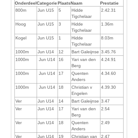
Onderdeel
Categorie
Plaats
Naam
Prestatie
800m
Jun U15
5
Hidde
2.42.31
Tigchelaar
Hoog
Jun U15
3
Hidde
1.36m
Tigchelaar
Kogel
Jun U15
1
Hidde
8.03m
Tigchelaar
1000m
Jun U14
12
Bart Galeijnse
3.45.76
1000m
Jun U14
16
Yari van den
4.24.91
Berg
1000m
Jun U14
17
Quenten
4.34.60
Anders
1000m
Jun U14
18
Christian v
4.39.30
Engelen
Ver
Jun U14
14
Bart Galeijnse
3.47
Ver
Jun U14
17
Yari van den
2.54
Berg
Ver
Jun U14
18
Quenten
2.49
Anders
Ver
Jun U14
19
Christian van
2.47