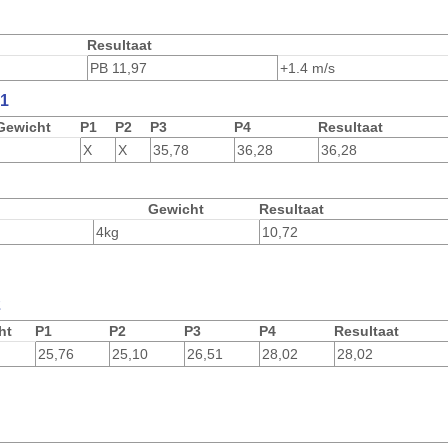
Resultaat
PB
11,97
+1.4 m/s
 1
Gewicht
P1
P2
P3
P4
Resultaat
X
X
35,78
36,28
36,28
Gewicht
Resultaat
4kg
10,72
2
ht
P1
P2
P3
P4
Resultaat
25,76
25,10
26,51
28,02
28,02