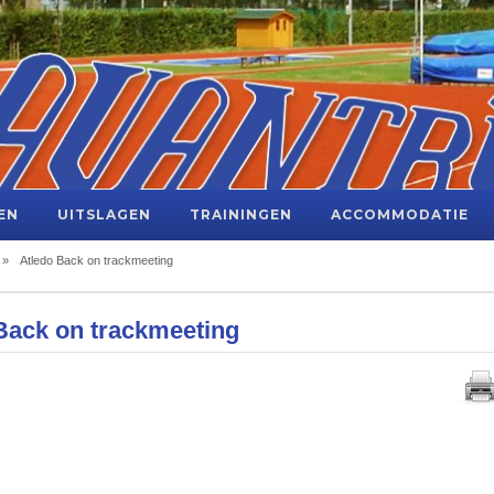
EN
UITSLAGEN
TRAININGEN
ACCOMMODATIE
»
Atledo Back on trackmeeting
Back on trackmeeting