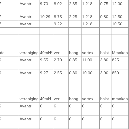
7
Avantri
9.70
8.02
2.35
1,218
0.75
12.00
7
Avantri
10.29
8.75
2.25
1,218
0.80
12.50
7
Avantri
9.22
1,218
10.50
 dd
vereniging
40mH*
ver
hoog
vortex
balst
Mmaken
6
Avantri
9.55
2.70
0.85
11.00
3.80
825
6
Avantri
9.27
2.55
0.80
10.00
3.90
850
vereniging
40mH
ver
hoog
vortex
balst
mmaken
6
Avantri
6
6
6
6
6
6
6
Avantri
6
6
6
6
6
6