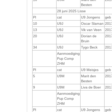
Besten
28 juni 2025 Lisse
Pl
cat
U9 Jongens
geb
10
U9J
Oscar Slaman
201
13
U9J
Vik van Veen
201
20
U9J
Dorian de
201
Bruin
34
U9J
Tygo Beck
201
Aanmoediging
Pup Comp
ZHM
Pl
cat
U9 Meisjes
geb
5
U9M
Marit den
201
Besten
9
U9M
Liva de Boer
201
Aanmoediging
Pup Comp
ZHM
Pl
cat
U9 Jongens
geb