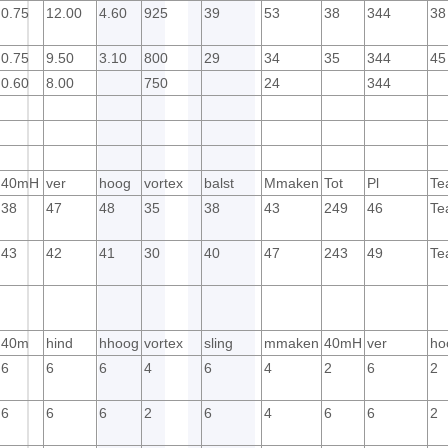
0.75
12.00
4.60
925
39
53
38
344
38
0.75
9.50
3.10
800
29
34
35
344
45
0.60
8.00
750
24
344
40mH
ver
hoog
vortex
balst
Mmaken
Tot
Pl
Te
38
47
48
35
38
43
249
46
Te
43
42
41
30
40
47
243
49
Te
40m
hind
hhoog
vortex
sling
mmaken
40mH
ver
ho
6
6
6
4
6
4
2
6
2
6
6
6
2
6
4
6
6
2