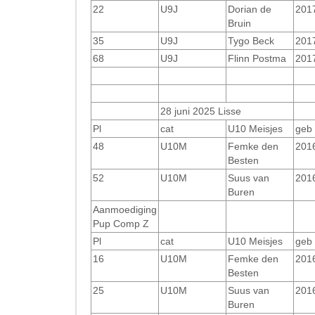
22
U9J
Dorian de
201
Bruin
35
U9J
Tygo Beck
201
68
U9J
Flinn Postma
201
28 juni 2025 Lisse
Pl
cat
U10 Meisjes
geb
48
U10M
Femke den
201
Besten
52
U10M
Suus van
201
Buren
Aanmoediging
Pup Comp Z
Pl
cat
U10 Meisjes
geb
16
U10M
Femke den
201
Besten
25
U10M
Suus van
201
Buren