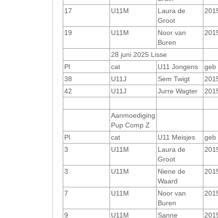
17
U11M
Laura de
201
Groot
19
U11M
Noor van
201
Buren
28 juni 2025 Lisse
Pl
cat
U11 Jongens
geb
38
U11J
Sem Twigt
201
42
U11J
Jurre Wagter
201
Aanmoediging
Pup Comp Z
Pl
cat
U11 Meisjes
geb
3
U11M
Laura de
201
Groot
3
U11M
Niene de
201
Waard
7
U11M
Noor van
201
Buren
9
U11M
Sanne
201