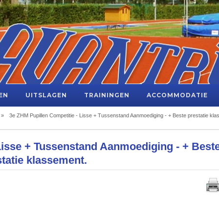
EN
UITSLAGEN
TRAININGEN
ACCOMMODATIE
»
3e ZHM Pupillen Competitie - Lisse + Tussenstand Aanmoediging - + Beste prestatie kla
Lisse + Tussenstand Aanmoediging - + Best
tatie klassement.