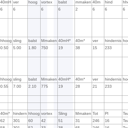
40mH
ver
hoog
vortex
balst
mmaken
40m
hind
hh
6
6
6
6
2
6
6
6
hhoog
sling
balst
Mmaken
40mH*
40m*
ver
hindernis
ho
0.50
5.00
1.80
750
19
38
15
233
hhoog
sling
balst
Mmaken
40mH*
40m*
ver
hindernis
ho
0.55
7.00
2.10
775
19
28
21
233
40m*
hindern
hhoog
vortex
Sling
Mmaken
Tot
Pl
Te
62
301
60
42
51
31
246
16
Te
58
301
52
33
38
65
246
16
Te