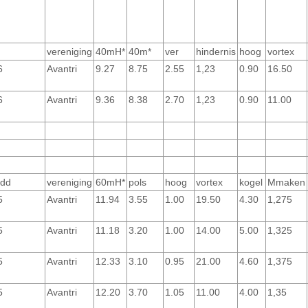
vereniging
40mH*
40m*
ver
hindernis
hoog
vortex
6
Avantri
9.27
8.75
2.55
1,23
0.90
16.50
6
Avantri
9.36
8.38
2.70
1,23
0.90
11.00
 dd
vereniging
60mH*
pols
hoog
vortex
kogel
Mmaken
5
Avantri
11.94
3.55
1.00
19.50
4.30
1,275
5
Avantri
11.18
3.20
1.00
14.00
5.00
1,325
5
Avantri
12.33
3.10
0.95
21.00
4.60
1,375
5
Avantri
12.20
3.70
1.05
11.00
4.00
1,35