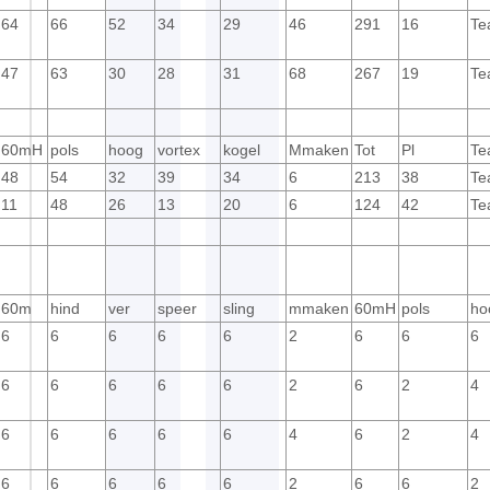
64
66
52
34
29
46
291
16
Te
47
63
30
28
31
68
267
19
Te
60mH
pols
hoog
vortex
kogel
Mmaken
Tot
Pl
Te
48
54
32
39
34
6
213
38
Te
11
48
26
13
20
6
124
42
Te
60m
hind
ver
speer
sling
mmaken
60mH
pols
ho
6
6
6
6
6
2
6
6
6
6
6
6
6
6
2
6
2
4
6
6
6
6
6
4
6
2
4
6
6
6
6
6
2
6
6
2