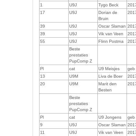
1
U9J
Tygo Beck
201
17
U9J
Dorian de
201
Bruin
39
U9J
Oscar Slaman
201
39
U9J
Vik van Veen
201
55
U9J
Flinn Postma
201
Beste
prestaties
PupComp Z
Pl
cat
U9 Meisjes
geb
13
U9M
Liva de Boer
201
20
U9M
Marit den
201
Besten
Beste
prestaties
PupComp Z
Pl
cat
U9 Jongens
geb
9
U9J
Oscar Slaman
201
11
U9J
Vik van Veen
201