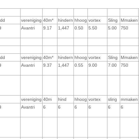
 dd
vereniging
40m*
hindern
hhoog
vortex
Sling
Mmaken
9
Avantri
9.17
1,447
0.50
5.50
5.00
750
 dd
vereniging
40m*
hindern
hhoog
vortex
Sling
Mmaken
9
Avantri
9.37
1,447
0.55
9.00
7.00
750
vereniging
40m
hind
hhoog
vortex
sling
mmaken
9
Avantri
6
6
6
6
6
6