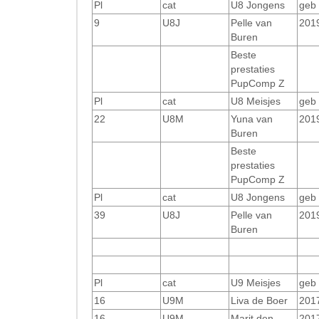
Pl
cat
U8 Jongens
geb
9
U8J
Pelle van
201
Buren
Beste
prestaties
PupComp Z
Pl
cat
U8 Meisjes
geb
22
U8M
Yuna van
201
Buren
Beste
prestaties
PupComp Z
Pl
cat
U8 Jongens
geb
39
U8J
Pelle van
201
Buren
Pl
cat
U9 Meisjes
geb
16
U9M
Liva de Boer
201
16
U9M
Marit den
201