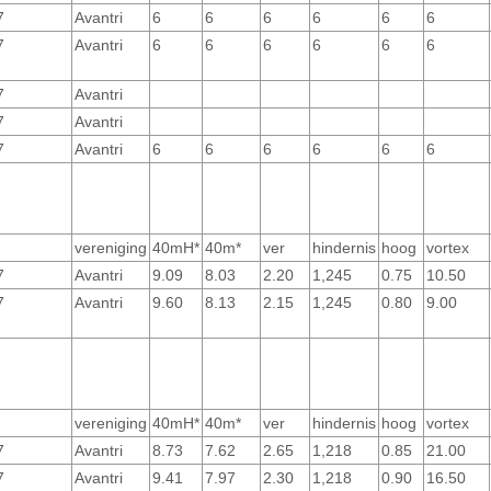
7
Avantri
6
6
6
6
6
6
7
Avantri
6
6
6
6
6
6
7
Avantri
7
Avantri
7
Avantri
6
6
6
6
6
6
vereniging
40mH*
40m*
ver
hindernis
hoog
vortex
7
Avantri
9.09
8.03
2.20
1,245
0.75
10.50
7
Avantri
9.60
8.13
2.15
1,245
0.80
9.00
vereniging
40mH*
40m*
ver
hindernis
hoog
vortex
7
Avantri
8.73
7.62
2.65
1,218
0.85
21.00
7
Avantri
9.41
7.97
2.30
1,218
0.90
16.50