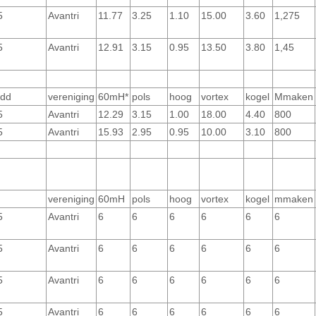
5
Avantri
11.77
3.25
1.10
15.00
3.60
1,275
5
Avantri
12.91
3.15
0.95
13.50
3.80
1,45
 dd
vereniging
60mH*
pols
hoog
vortex
kogel
Mmaken
5
Avantri
12.29
3.15
1.00
18.00
4.40
800
5
Avantri
15.93
2.95
0.95
10.00
3.10
800
vereniging
60mH
pols
hoog
vortex
kogel
mmaken
5
Avantri
6
6
6
6
6
6
5
Avantri
6
6
6
6
6
6
5
Avantri
6
6
6
6
6
6
5
Avantri
6
6
6
6
6
6