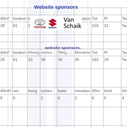
Website sponsors
40m*
hindern
hhoog
vortex
Sling
Mmaken
Tot
Pl
Te
38
81
28
17
21
51
155
21
Te
website sponsors..
40m*
hindern
hhoog
vortex
Sling
Mmaken
Tot
Pl
Te
28
81
33
38
38
45
182
29
Te
40mH
ver
hoog
vortex
balst
mmaken
40m
hind
hh
6
6
2
6
2
6
6
4