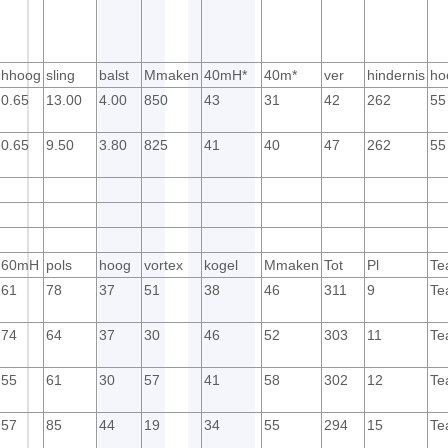
hhoog
sling
balst
Mmaken
40mH*
40m*
ver
hindernis
ho
0.65
13.00
4.00
850
43
31
42
262
55
0.65
9.50
3.80
825
41
40
47
262
55
60mH
pols
hoog
vortex
kogel
Mmaken
Tot
Pl
Te
61
78
37
51
38
46
311
9
Te
74
64
37
30
46
52
303
11
Te
55
61
30
57
41
58
302
12
Te
57
85
44
19
34
55
294
15
Te