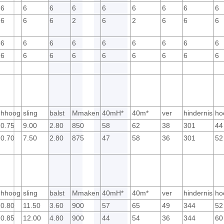
6
6
6
6
6
6
6
6
6
6
6
6
2
6
2
6
6
6
6
6
6
6
6
6
6
6
6
6
6
6
6
6
6
6
6
6
hhoog
sling
balst
Mmaken
40mH*
40m*
ver
hindernis
ho
0.75
9.00
2.80
850
58
62
38
301
44
0.70
7.50
2.80
875
47
58
36
301
52
hhoog
sling
balst
Mmaken
40mH*
40m*
ver
hindernis
ho
0.80
11.50
3.60
900
57
65
49
344
52
0.85
12.00
4.80
900
44
54
36
344
60