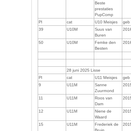
Beste
prestaties
PupComp
Pl
cat
U10 Meisjes
geb
39
U10M
Suus van
201
Buren
50
U10M
Femke den
201
Besten
28 juni 2025 Lisse
Pl
cat
U11 Meisjes
geb
9
U11M
Sanne
201
Zuurmond
11
U11M
Roos van
201
Dam
12
U11M
Niene de
201
Waard
15
U11M
Frederiek de
201
Bruin