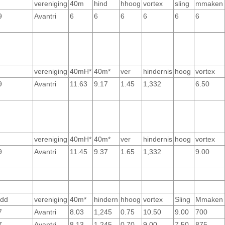
vereniging
40m
hind
hhoog
vortex
sling
mmaken
9
Avantri
6
6
6
6
6
6
vereniging
40mH*
40m*
ver
hindernis
hoog
vortex
9
Avantri
11.63
9.17
1.45
1,332
6.50
vereniging
40mH*
40m*
ver
hindernis
hoog
vortex
9
Avantri
11.45
9.37
1.65
1,332
9.00
 dd
vereniging
40m*
hindern
hhoog
vortex
Sling
Mmaken
7
Avantri
8.03
1,245
0.75
10.50
9.00
700
7
Avantri
8.13
1,245
0.70
9.00
7.50
875