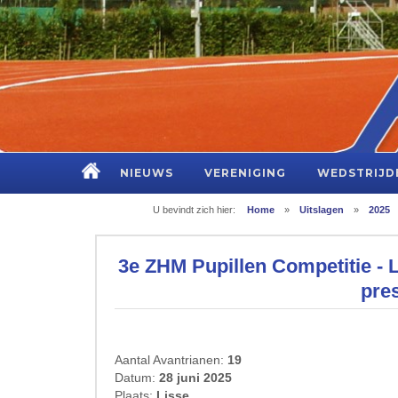
NIEUWS
VERENIGING
WEDSTRIJD
U bevindt zich hier:
Home
»
Uitslagen
»
2025
3e ZHM Pupillen Competitie - 
pres
Aantal Avantrianen:
19
Datum:
28 juni 2025
Plaats:
Lisse