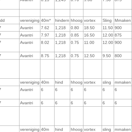
 dd
vereniging
40m*
hindern
hhoog
vortex
Sling
Mmaken
7
Avantri
7.62
1,218
0.80
18.50
11.50
900
7
Avantri
7.97
1,218
0.85
16.50
12.00
875
7
Avantri
8.02
1,218
0.75
11.00
12.00
900
7
Avantri
8.75
1,218
0.75
12.50
9.50
800
vereniging
40m
hind
hhoog
vortex
sling
mmaken
7
Avantri
6
6
6
6
6
6
7
Avantri
6
6
6
6
6
6
vereniging
40m
hind
hhoog
vortex
sling
mmaken