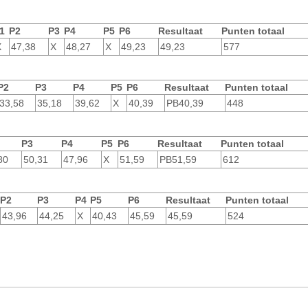
1
P2
P3
P4
P5
P6
Resultaat
Punten totaal
X
47,38
X
48,27
X
49,23
49,23
577
P2
P3
P4
P5
P6
Resultaat
Punten totaal
33,58
35,18
39,62
X
40,39
PB
40,39
448
P3
P4
P5
P6
Resultaat
Punten totaal
80
50,31
47,96
X
51,59
PB
51,59
612
P2
P3
P4
P5
P6
Resultaat
Punten totaal
43,96
44,25
X
40,43
45,59
45,59
524