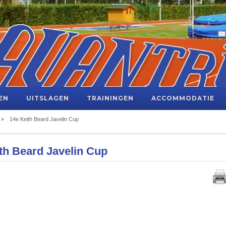
EN
UITSLAGEN
TRAININGEN
ACCOMMODATIE
»
14e Keith Beard Javelin Cup
th Beard Javelin Cup