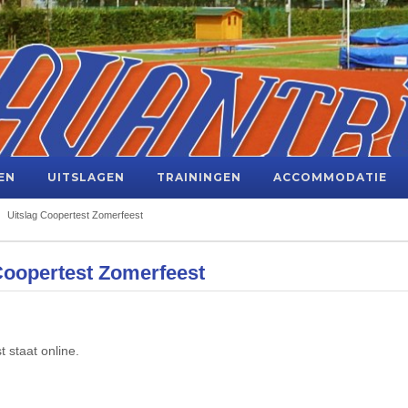
EN
UITSLAGEN
TRAININGEN
ACCOMMODATIE
Uitslag Coopertest Zomerfeest
Coopertest Zomerfeest
 staat online.