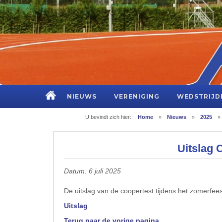
NIEUWS
VERENIGING
WEDSTRIJD
U bevindt zich hier:
Home
»
Nieuws
»
2025
»
Uitslag 
Datum: 6 juli 2025
De uitslag van de coopertest tijdens het zomerfeest
Uitslag
Terug naar de vorige pagina