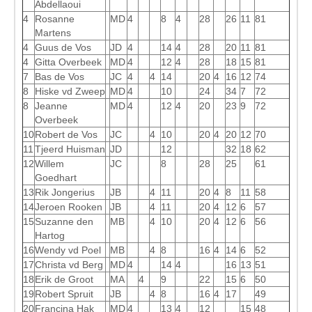
Abdellaoui
4
Rosanne
MD
4
8
4
28
26
11
81
Martens
4
Guus de Vos
JD
4
14
4
28
20
11
81
4
Gitta Overbeek
MD
4
12
4
28
18
15
81
7
Bas de Vos
JC
4
4
14
20
4
16
12
74
8
Hiske vd Zweep
MD
4
10
24
34
7
72
8
Jeanne
MD
4
12
4
20
23
9
72
Overbeek
10
Robert de Vos
JC
4
10
20
4
20
12
70
11
Tjeerd Huisman
JD
12
32
18
62
12
Willem
JC
8
28
25
61
Goedhart
13
Rik Jongerius
JB
4
11
20
4
8
11
58
14
Jeroen Rooken
JB
4
11
20
4
12
6
57
15
Suzanne den
MB
4
10
20
4
12
6
56
Hartog
16
Wendy vd Poel
MB
4
8
16
4
14
6
52
17
Christa vd Berg
MD
4
14
4
16
13
51
18
Erik de Groot
MA
4
9
22
15
6
50
19
Robert Spruit
JB
4
8
16
4
17
49
20
Francina Hak
MD
4
13
4
12
15
48