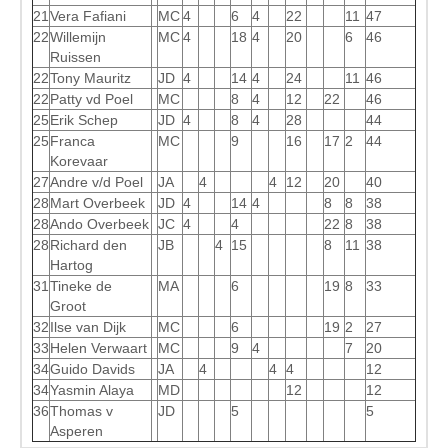
21
Vera Fafiani
MC
4
6
4
22
11
47
22
Willemijn
MC
4
18
4
20
6
46
Ruissen
22
Tony Mauritz
JD
4
14
4
24
11
46
22
Patty vd Poel
MC
8
4
12
22
46
25
Erik Schep
JD
4
8
4
28
44
25
Franca
MC
9
16
17
2
44
Korevaar
27
Andre v/d Poel
JA
4
4
12
20
40
28
Mart Overbeek
JD
4
14
4
8
8
38
28
Ando Overbeek
JC
4
4
22
8
38
28
Richard den
JB
4
15
8
11
38
Hartog
31
Tineke de
MA
6
19
8
33
Groot
32
Ilse van Dijk
MC
6
19
2
27
33
Helen Verwaart
MC
9
4
7
20
34
Guido Davids
JA
4
4
4
12
34
Yasmin Alaya
MD
12
12
36
Thomas v
JD
5
5
Asperen