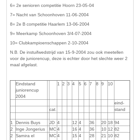
6= 2e senioren competitie Hoorn 23-05-04
7= Nacht van Schoonhoven 11-06-2004
8= 2e B competitie Haarlem 13-06-2004
9= Meerkamp Schoonhoven 3/4-07-2004
10= Clubkampioenschappen 2-10-2004
N.B. De instuifwedstrijd van 15-9-2004 zou ook meetellen
voor de juniorencup, deze is echter door het slechte weer 2
maal afgelast.
Eindstand
1
2
3
4
5
6
7
8
9
10
juniorencup
2004
eind-
cat.
stand
1
Dennis Buys
JD
4
12
4
36
20
18
94
2
Inge Jongerius
MC
4
16
4
36
10
12
82
2
Samira el
MC
4
15
4
28
21
10
82